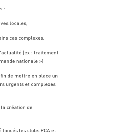
s :
ives locales,
tains cas complexes.
actualité (ex : traitement
emande nationale »)
afin de mettre en place un
iers urgents et complexes
la création de
é lancés les clubs PCA et