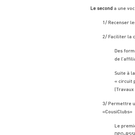
Le second
a une voca
1/ Recenser les
2/ Faciliter l
Des forma
de l’affi
Suite à l
« circuit
(Travaux 
3/ Permettre 
«CousiClubs»
Le premie
DPO-RSSI