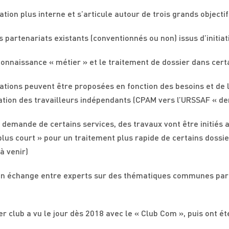
tion plus interne et s’articule autour de trois grands objectif
 partenariats existants (conventionnés ou non) issus d’initiat
a connaissance « métier » et le traitement de dossier dans cer
tions peuvent être proposées en fonction des besoins et de l’
liation des travailleurs indépendants (CPAM vers l’URSSAF « d
a demande de certains services, des travaux vont être initiés 
 plus court » pour un traitement plus rapide de certains doss
à venir)
un échange entre experts sur des thématiques communes par 
r club a vu le jour dès 2018 avec le « Club Com », puis ont ét
.