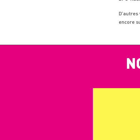
D’autres 
encore su
N