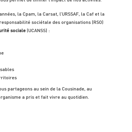
ous permet de limiter l’impact de nos activités.
années, la Cpam, la Carsat, l’URSSAF, la Caf et la
esponsabilité sociétale des organisations (RSO)
rité sociale
(UCANSS) :
ne
nsables
ritoires
ous partageons au sein de la Cousinade, au
anisme a pris et fait vivre au quotidien.